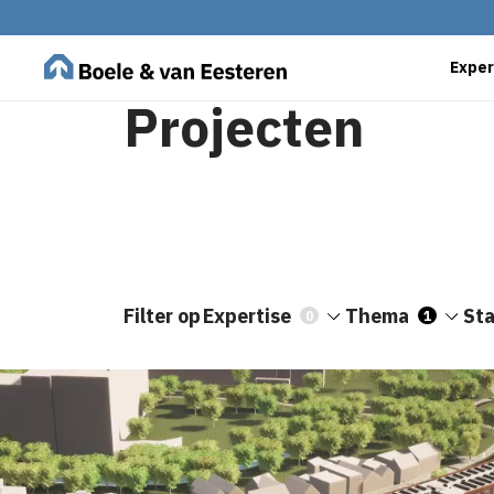
Exper
Projecten
Filter op
Expertise
Thema
St
0
1