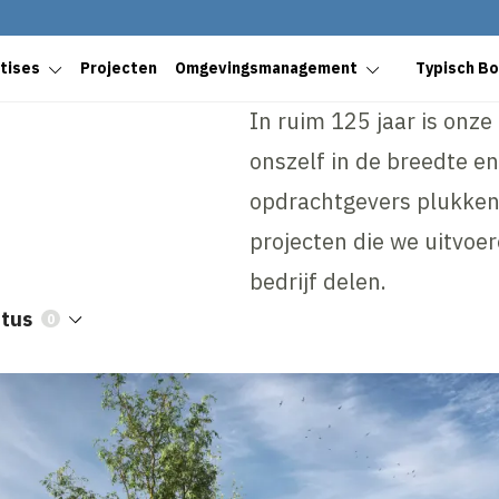
tises
Projecten
Omgevingsmanagement
Typisch B
In ruim 125 jaar is onz
onszelf in de breedte en
opdrachtgevers plukken 
projecten die we uitvoe
bedrijf delen.
atus
0