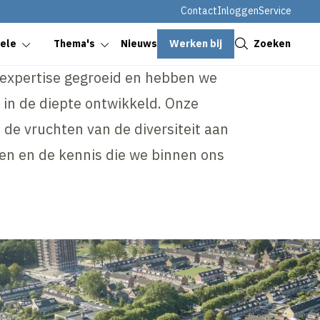
Contact
Inloggen
Service
Sluiten
Werken bij
Zoeken
oele
Thema's
Nieuws
e expertise gegroeid en hebben we
 in de diepte ontwikkeld. Onze
de vruchten van de diversiteit aan
ren en de kennis die we binnen ons