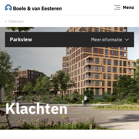
Menu
Sluiten
Parkview
Parkview
Meer informatie
Klachten