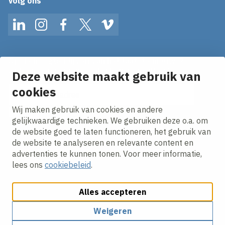
Volg ons
LinkedIn
Instagram
Facebook
Twitter
Vimeo
Op de hoogte blijven van het laatste nieuws?
Ontvang onze nieuws alerts in je mailbox!
Deze website maakt gebruik van
E-mailadres
cookies
Wij maken gebruik van cookies en andere
Ik ga akkoord met het
privacy statement.
gelijkwaardige technieken. We gebruiken deze o.a. om
de website goed te laten functioneren, het gebruik van
de website te analyseren en relevante content en
advertenties te kunnen tonen. Voor meer informatie,
lees ons
cookiebeleid
.
Alles accepteren
Cookies aanpassen
Cookie beleid
Privacy policy
Responsible disclosure
Algemene inkoopvoorwaarden
Weigeren