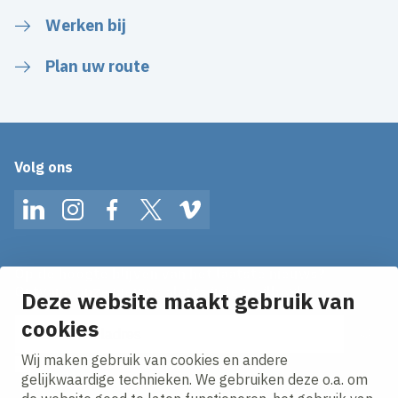
Werken bij
Plan uw route
Volg ons
LinkedIn
Instagram
Facebook
Twitter
Vimeo
Op de hoogte blijven van het laatste nieuws?
Ontvang onze nieuws alerts in je mailbox!
Deze website maakt gebruik van
cookies
E-mailadres
Wij maken gebruik van cookies en andere
Ik ga akkoord met het
privacy statement.
gelijkwaardige technieken. We gebruiken deze o.a. om