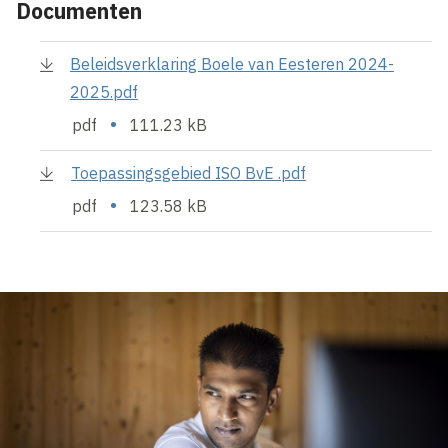
Documenten
Beleidsverklaring Boele van Eesteren 2024-
2025.pdf
•
pdf
111.23 kB
Toepassingsgebied ISO BvE .pdf
•
pdf
123.58 kB