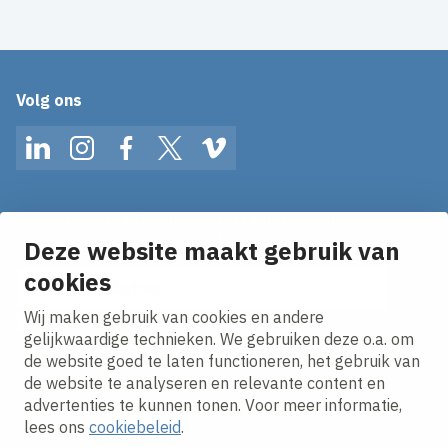
Volg ons
LinkedIn
Instagram
Facebook
Twitter
Vimeo
Op de hoogte blijven van het laatste nieuws?
Ontvang onze nieuws alerts in je mailbox!
Deze website maakt gebruik van
E-mailadres
cookies
Wij maken gebruik van cookies en andere
Ik ga akkoord met het
privacy statement.
gelijkwaardige technieken. We gebruiken deze o.a. om
de website goed te laten functioneren, het gebruik van
de website te analyseren en relevante content en
advertenties te kunnen tonen. Voor meer informatie,
lees ons
cookiebeleid
.