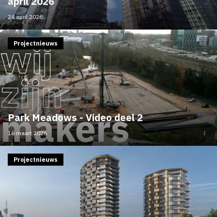
april 2026
24 april 2026
Projectnieuws
Park Meadows - Video deel 2
16 maart 2026
Projectnieuws