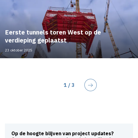
Eerste tunnels toren West op de
verdieping geplaatst
23 oktober 2025
Huidige pagina
1
/ 3
Volgende
Op de hoogte blijven van project updates?