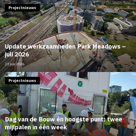
Projectnieuws
Update werkzaamheden Park Meadows –
juli 2026
23 juli 2026
Projectnieuws
Dag van de Bouw én hoogste punt: twee
mijlpalen in één week