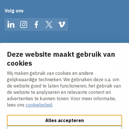
Volg ons
LinkedIn
Instagram
Facebook
Twitter
Vimeo
Op de hoogte blijven van het laatste nieuws?
Ontvang onze nieuws alerts in je mailbox!
Deze website maakt gebruik van
cookies
E-mailadres
Wij maken gebruik van cookies en andere
Ik ga akkoord met het
privacy statement.
gelijkwaardige technieken. We gebruiken deze o.a. om
de website goed te laten functioneren, het gebruik van
de website te analyseren en relevante content en
advertenties te kunnen tonen. Voor meer informatie,
lees ons
cookiebeleid
.
Alles accepteren
Cookies aanpassen
Cookie beleid
Privacy policy
Responsible disclosure
Algemene inkoopvoorwaarden