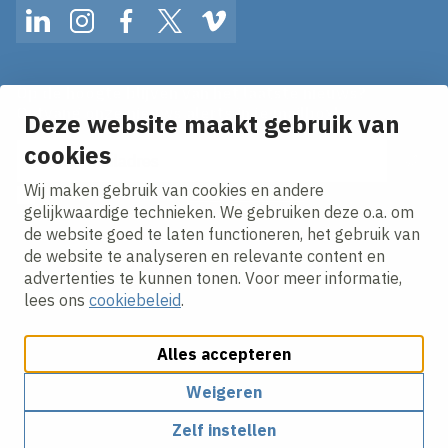
LinkedIn
Instagram
Facebook
Twitter
Vimeo
Op de hoogte blijven van het laatste nieuws?
Ontvang onze nieuws alerts in je mailbox!
Deze website maakt gebruik van
E-mailadres
cookies
Wij maken gebruik van cookies en andere
Ik ga akkoord met het
privacy statement.
gelijkwaardige technieken. We gebruiken deze o.a. om
de website goed te laten functioneren, het gebruik van
de website te analyseren en relevante content en
advertenties te kunnen tonen. Voor meer informatie,
lees ons
cookiebeleid
.
Alles accepteren
Cookies aanpassen
Cookie beleid
Privacy policy
Responsible disclosure
Algemene inkoopvoorwaarden
Weigeren
Zelf instellen