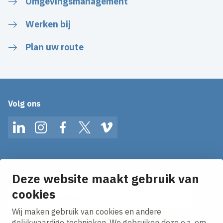
Omgevingsmanagement
Werken bij
Plan uw route
Volg ons
LinkedIn
Instagram
Facebook
Twitter
Vimeo
Op de hoogte blijven van het laatste nieuws?
Ontvang onze nieuws alerts in je mailbox!
Deze website maakt gebruik van
E-mailadres
cookies
Wij maken gebruik van cookies en andere
Ik ga akkoord met het
privacy statement.
gelijkwaardige technieken. We gebruiken deze o.a. om