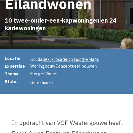
Eilandwonen
10 twee-onder-een-kapwoningen en 24
kadewoningen
Projectinformatie
Locatie
Gouda
Bekijk locatie op Google Maps
Expertise
Woningbouw
Conceptueel bouwen
Thema
MorgenWonen
Status
Gerealiseerd
In opdracht van VOF Westergouwe heeft