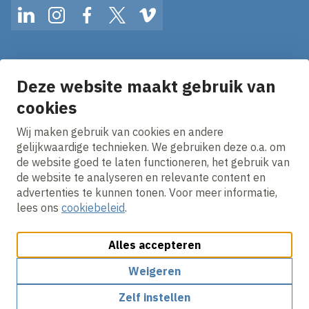
LinkedIn
Instagram
Facebook
Twitter
Vimeo
Op de hoogte blijven van het laatste nieuws?
Ontvang onze nieuws alerts in je mailbox!
Deze website maakt gebruik van
cookies
E-mailadres
Wij maken gebruik van cookies en andere
Ik ga akkoord met het
privacy statement.
gelijkwaardige technieken. We gebruiken deze o.a. om
de website goed te laten functioneren, het gebruik van
de website te analyseren en relevante content en
advertenties te kunnen tonen. Voor meer informatie,
lees ons
cookiebeleid
.
Alles accepteren
Cookies aanpassen
Cookie beleid
Privacy policy
Responsible disclosure
Algemene inkoopvoorwaarden
Weigeren
Zelf instellen