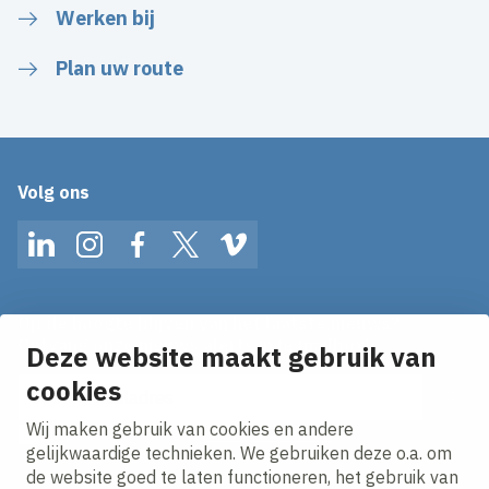
Werken bij
Plan uw route
Volg ons
LinkedIn
Instagram
Facebook
Twitter
Vimeo
Op de hoogte blijven van het laatste nieuws?
Ontvang onze nieuws alerts in je mailbox!
Deze website maakt gebruik van
E-mailadres
cookies
Wij maken gebruik van cookies en andere
Ik ga akkoord met het
privacy statement.
gelijkwaardige technieken. We gebruiken deze o.a. om
de website goed te laten functioneren, het gebruik van