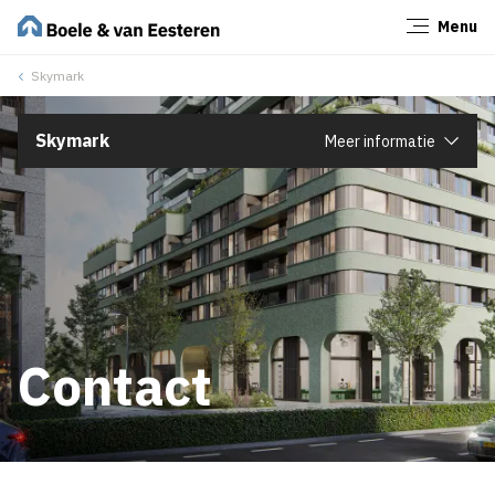
Menu
Sluiten
Skymark
Skymark
Meer informatie
Contact