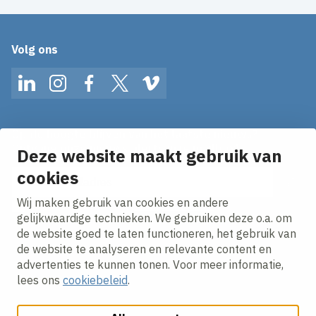
Volg ons
LinkedIn
Instagram
Facebook
Twitter
Vimeo
Op de hoogte blijven van het laatste nieuws?
Ontvang onze nieuws alerts in je mailbox!
Deze website maakt gebruik van
cookies
E-mailadres
Wij maken gebruik van cookies en andere
Ik ga akkoord met het
privacy statement.
gelijkwaardige technieken. We gebruiken deze o.a. om
de website goed te laten functioneren, het gebruik van
de website te analyseren en relevante content en
advertenties te kunnen tonen. Voor meer informatie,
lees ons
cookiebeleid
.