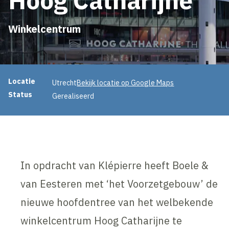
Winkelcentrum
Projectinformatie
Locatie
Utrecht
Bekijk locatie op Google Maps
Status
Gerealiseerd
In opdracht van Klépierre heeft Boele &
van Eesteren met ‘het Voorzetgebouw’ de
nieuwe hoofdentree van het welbekende
winkelcentrum Hoog Catharijne te