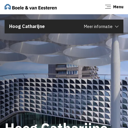
Menu
Sluiten
Hoog Catharijne
Meer informatie
Hoog Catharijne