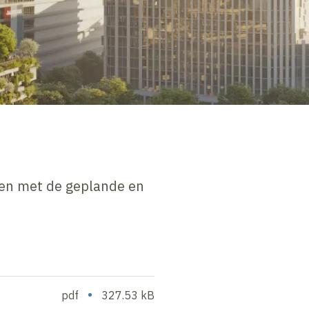
den met de geplande en
•
pdf
327.53 kB