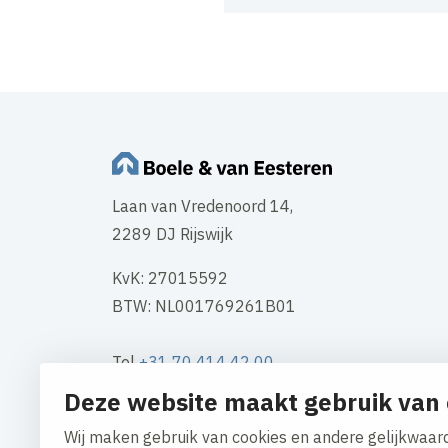
Laan van Vredenoord 14,
2289 DJ Rijswijk
KvK: 27015592
BTW: NL001769261B01
Tel
+31 70 414 42 00
Mail
info@boele.nl
Deze website maakt gebruik van 
Wij maken gebruik van cookies en andere gelijkwaard
Contact