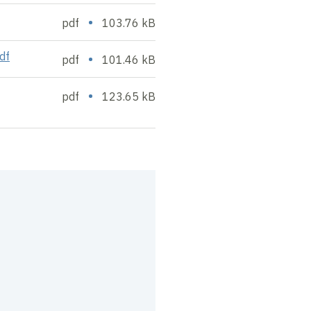
•
pdf
103.76 kB
df
•
pdf
101.46 kB
•
pdf
123.65 kB