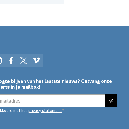
In
Instagram
Facebook
Twitter
Vimeo
ogte blijven van het laatste nieuws? Ontvang onze
erts in je mailbox!
es
akkoord met het
privacy statement.