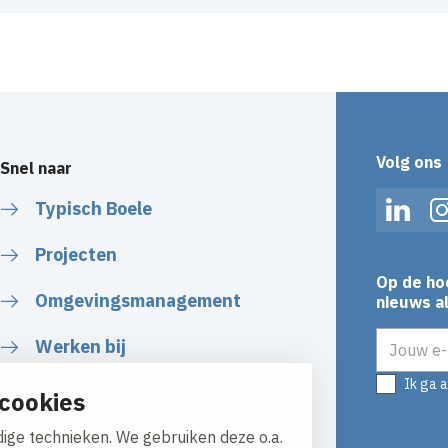
Volg ons
Snel naar
Typisch Boele
Linked
Projecten
Op de ho
Omgevingsmanagement
nieuws al
E-mailadr
Werken bij
Ik ga 
Plan uw route
cookies
ige technieken. We gebruiken deze o.a.