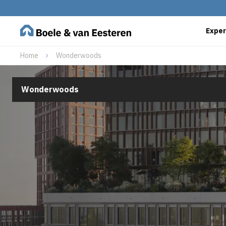
Exper
Home
Wonderwoods
Wonderwoods