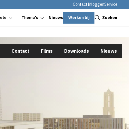
Contact
Inloggen
Service
Sluiten
Werken bij
Zoeken
oele
Thema's
Nieuws
Contact
Films
Downloads
Nieuws