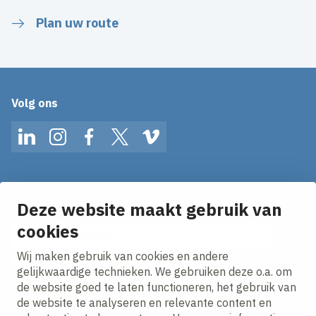
Plan uw route
Volg ons
LinkedIn
Instagram
Facebook
Twitter
Vimeo
Op de hoogte blijven van het laatste nieuws?
Ontvang onze nieuws alerts in je mailbox!
Deze website maakt gebruik van
cookies
E-mailadres
Wij maken gebruik van cookies en andere
Ik ga akkoord met het
privacy statement.
gelijkwaardige technieken. We gebruiken deze o.a. om
de website goed te laten functioneren, het gebruik van
de website te analyseren en relevante content en