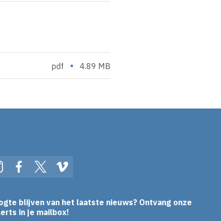
•
pdf
4.89 MB
In
Instagram
Facebook
Twitter
Vimeo
ogte blijven van het laatste nieuws? Ontvang onze
erts in je mailbox!