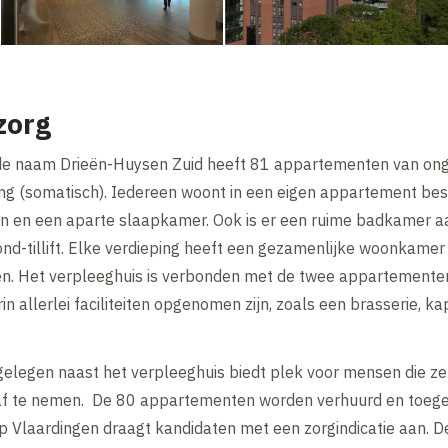
zorg
 de naam Drieën-Huysen Zuid heeft 81 appartementen van o
ing (somatisch). Iedereen woont in een eigen appartement b
n en een aparte slaapkamer. Ook is er een ruime badkamer a
d-tillift. Elke verdieping heeft een gezamenlijke woonkame
n. Het verpleeghuis is verbonden met de twee appartement
n allerlei faciliteiten opgenomen zijn, zoals een brasserie, k
egen naast het verpleeghuis biedt plek voor mensen die zel
 af te nemen. De 80 appartementen worden verhuurd en toeg
 Vlaardingen draagt kandidaten met een zorgindicatie aan.