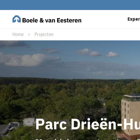
Exper
Home
Projecten
Parc Drieën-H