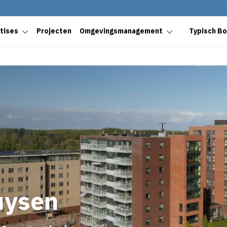
tises
Projecten
Omgevingsmanagement
Typisch B
uysen