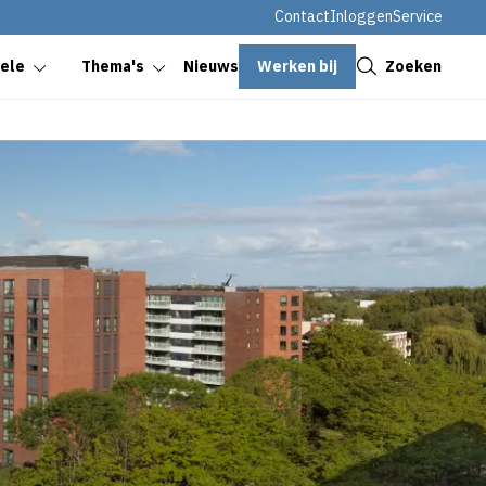
Contact
Inloggen
Service
Sluiten
Werken bij
Zoeken
oele
Thema's
Nieuws