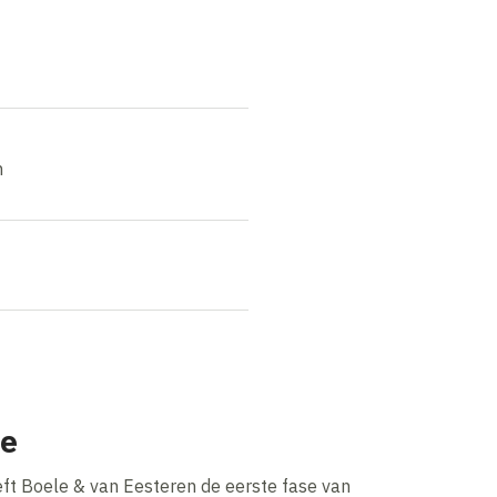
n
ie
eft Boele & van Eesteren de eerste fase van