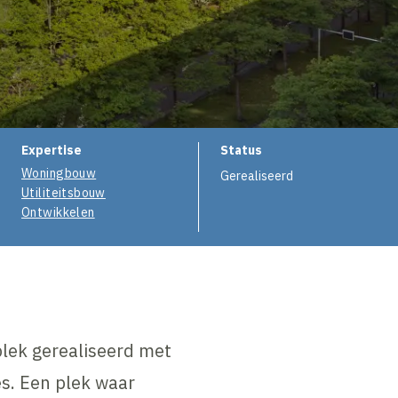
e
Expertise
Status
Woningbouw
Gerealiseerd
Utiliteitsbouw
Ontwikkelen
plek gerealiseerd met
s. Een plek waar