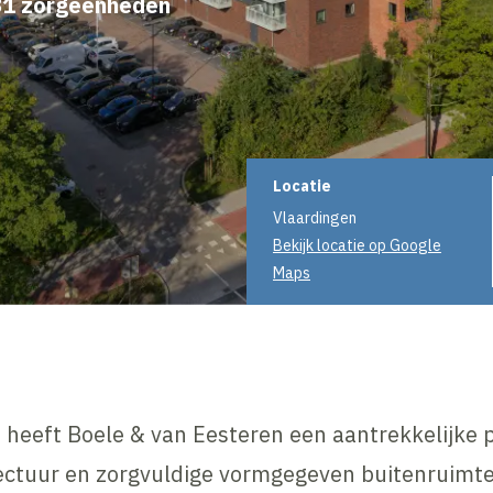
81 zorgeenheden
Projectinformati
Locatie
Vlaardingen
Bekijk locatie op Google
Maps
heeft Boele & van Eesteren een aantrekkelijke 
ectuur en zorgvuldige vormgegeven buitenruimte