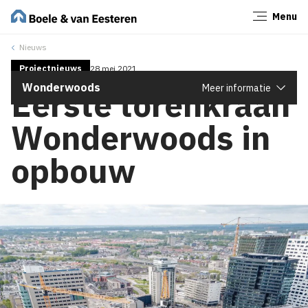
Menu
Sluiten
Nieuws
Projectnieuws
28 mei 2021
Wonderwoods
Meer informatie
Eerste torenkraan
Wonderwoods in
opbouw