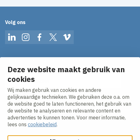
Volg ons
LinkedIn
Instagram
Facebook
Twitter
Vimeo
Op de hoogte blijven van het laatste nieuws?
Ontvang onze nieuws alerts in je mailbox!
Deze website maakt gebruik van
cookies
E-mailadres
Wij maken gebruik van cookies en andere
Ik ga akkoord met het
privacy statement.
gelijkwaardige technieken. We gebruiken deze o.a. om
de website goed te laten functioneren, het gebruik van
de website te analyseren en relevante content en
advertenties te kunnen tonen. Voor meer informatie,
lees ons
cookiebeleid
.