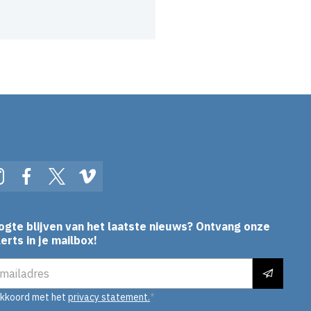
In
Instagram
Facebook
Twitter
Vimeo
ogte blijven van het laatste nieuws? Ontvang onze
erts in je mailbox!
es
akkoord met het
privacy statement.