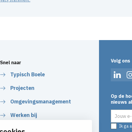
Volg ons
Snel naar
Typisch Boele
Linked
Projecten
Op de ho
Omgevingsmanagement
nieuws al
E-mailadr
Werken bij
Ik ga 
Plan uw route
cookies