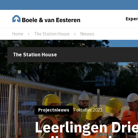
Exper
Home
The Station House
Nieuws
The Station House
Projectnieuws
7 oktober 2021
Leerlingen Dri