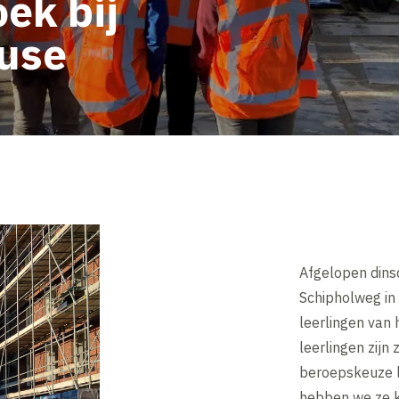
ek bij
ouse
Afgelopen dins
Schipholweg in
leerlingen van 
leerlingen zijn
beroepskeuze l
hebben we ze k