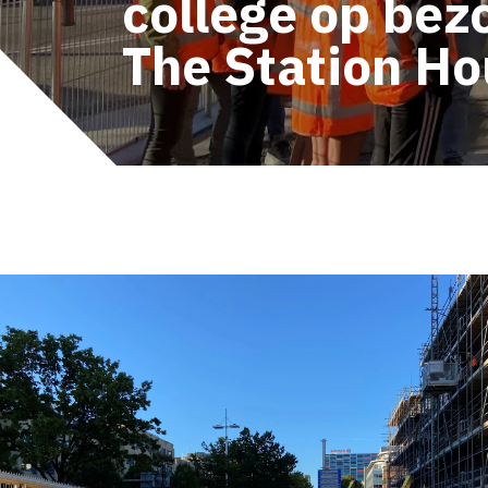
college op bezo
The Station H