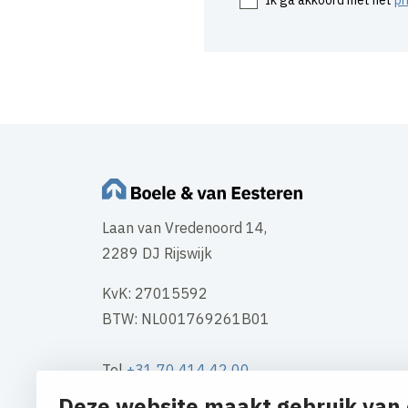
Laan van Vredenoord 14,
2289 DJ Rijswijk
KvK: 27015592
BTW: NL001769261B01
Tel
+31 70 414 42 00
Mail
info@boele.nl
Deze website maakt gebruik van 