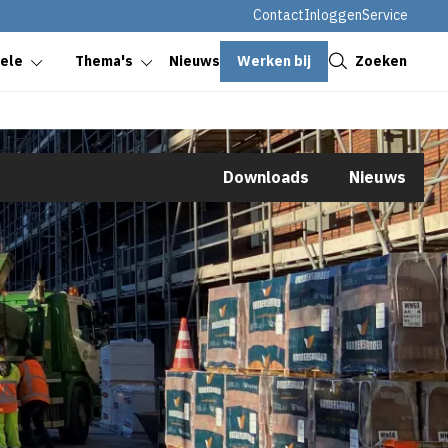
Contact
Inloggen
Service
Sluiten
Werken bij
Zoeken
oele
Thema's
Nieuws
Downloads
Nieuws