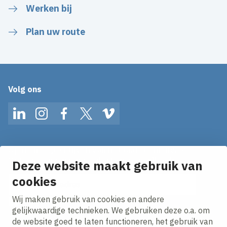
Werken bij
Plan uw route
Volg ons
LinkedIn
Instagram
Facebook
Twitter
Vimeo
Op de hoogte blijven van het laatste nieuws?
Ontvang onze nieuws alerts in je mailbox!
Deze website maakt gebruik van
E-mailadres
cookies
Wij maken gebruik van cookies en andere
Ik ga akkoord met het
privacy statement.
gelijkwaardige technieken. We gebruiken deze o.a. om
de website goed te laten functioneren, het gebruik van