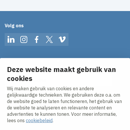
Volg ons
LinkedIn
Instagram
Facebook
Twitter
Vimeo
Op de hoogte blijven van het laatste nieuws?
Ontvang onze nieuws alerts in je mailbox!
Deze website maakt gebruik van
cookies
E-mailadres
Wij maken gebruik van cookies en andere
Ik ga akkoord met het
privacy statement.
gelijkwaardige technieken. We gebruiken deze o.a. om
de website goed te laten functioneren, het gebruik van
de website te analyseren en relevante content en
advertenties te kunnen tonen. Voor meer informatie,
lees ons
cookiebeleid
.