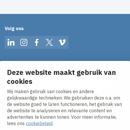
Volg ons
LinkedIn
Instagram
Facebook
Twitter
Vimeo
Op de hoogte blijven van het laatste nieuws?
Ontvang onze nieuws alerts in je mailbox!
Deze website maakt gebruik van
cookies
E-mailadres
Wij maken gebruik van cookies en andere
Ik ga akkoord met het
privacy statement.
gelijkwaardige technieken. We gebruiken deze o.a. om
de website goed te laten functioneren, het gebruik van
de website te analyseren en relevante content en
advertenties te kunnen tonen. Voor meer informatie,
lees ons
cookiebeleid
.