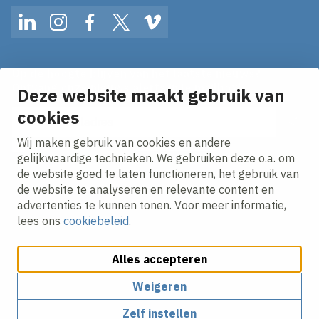
LinkedIn
Instagram
Facebook
Twitter
Vimeo
Op de hoogte blijven van het laatste nieuws?
Ontvang onze nieuws alerts in je mailbox!
Deze website maakt gebruik van
E-mailadres
cookies
Wij maken gebruik van cookies en andere
Ik ga akkoord met het
privacy statement.
gelijkwaardige technieken. We gebruiken deze o.a. om
de website goed te laten functioneren, het gebruik van
de website te analyseren en relevante content en
advertenties te kunnen tonen. Voor meer informatie,
lees ons
cookiebeleid
.
Alles accepteren
Cookies aanpassen
Cookie beleid
Privacy policy
Responsible disclosure
Algemene inkoopvoorwaarden
Weigeren
Zelf instellen