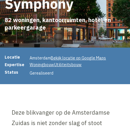
Symphony
82 woningen, kantoorruimten, hotel en
parkeergarage
Projectinformatie
Locatie
Amsterdam
Bekijk locatie op Google Maps
Expertise
Woningbouw
Utiliteitsbouw
Status
Gerealiseerd
Deze blikvanger op de Amsterdamse
Zuidas is niet zonder slag of stoot