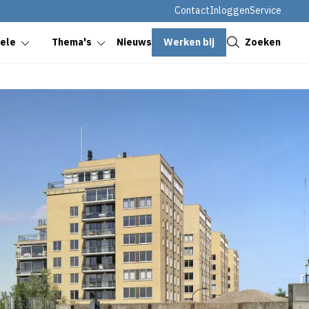
Contact
Inloggen
Service
Sluiten
Werken bij
Zoeken
oele
Thema's
Nieuws