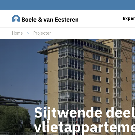
Exper
Home
Projecten
Sijtwende deel
vlietappartem