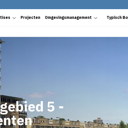
tises
Projecten
Omgevingsmanagement
Typisch B
gebied 5 -
enten