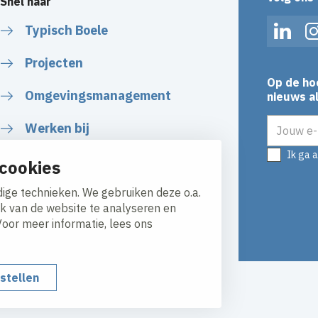
Snel naar
Typisch Boele
Linked
Projecten
Op de ho
Omgevingsmanagement
nieuws al
E-mailadr
Werken bij
Ik ga 
Plan uw route
cookies
ige technieken. We gebruiken deze o.a.
ik van de website te analyseren en
Voor meer informatie, lees ons
nstellen
y
Responsible disclosure