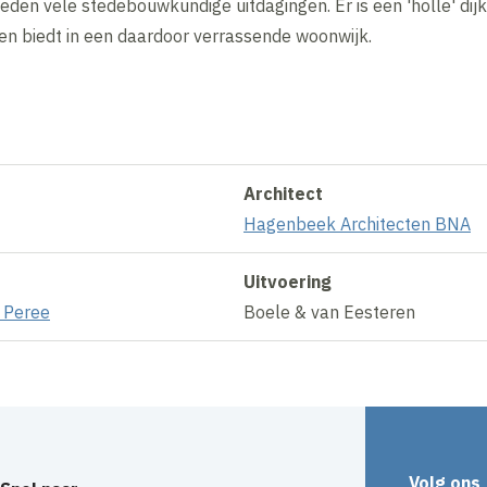
eden vele stedebouwkundige uitdagingen. Er is een 'holle' dijk
n biedt in een daardoor verrassende woonwijk.
Architect
Hagenbeek Architecten BNA
Uitvoering
 Peree
Boele & van Eesteren
Volg ons