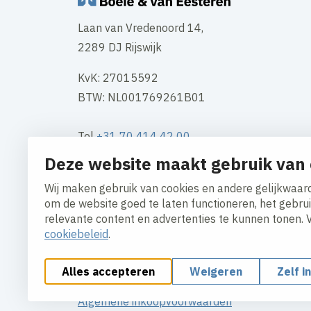
Laan van Vredenoord 14,
2289 DJ Rijswijk
KvK: 27015592
BTW: NL001769261B01
Tel
+31 70 414 42 00
Mail
info@boele.nl
Deze website maakt gebruik van 
Wij maken gebruik van cookies en andere gelijkwaard
Contact
om de website goed te laten functioneren, het gebru
relevante content en advertenties te kunnen tonen. 
cookiebeleid
.
Alles accepteren
Weigeren
Zelf i
Cookies aanpassen
Cookie beleid
Privacy polic
Algemene inkoopvoorwaarden