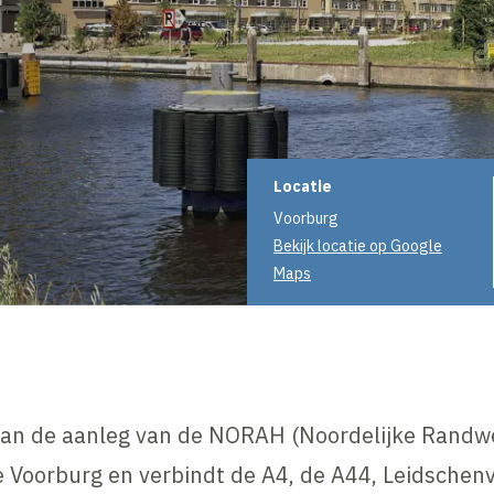
Projectinformati
Locatie
Voorburg
Bekijk locatie op Google
Maps
van de aanleg van de NORAH (Noordelijke Randwe
Voorburg en verbindt de A4, de A44, Leidschenv