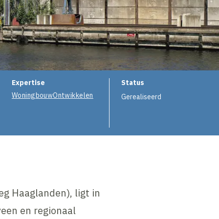
e
Expertise
Status
Woningbouw
Ontwikkelen
Gerealiseerd
g Haaglanden), ligt in
een en regionaal