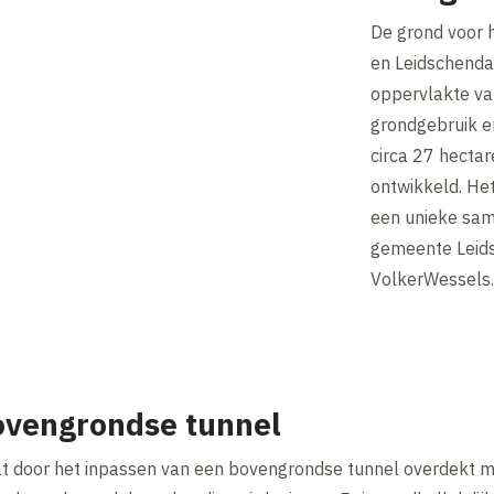
De grond voor 
en Leidschenda
oppervlakte va
grondgebruik en
circa 27 hecta
ontwikkeld. He
een unieke sam
gemeente Leid
VolkerWessels.
ovengrondse tunnel
at door het inpassen van een bovengrondse tunnel overdekt me