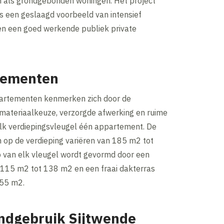
als grondgebonden woningen. Het project
s een geslaagd voorbeeld van intensief
en een goed werkende publiek private
.
tementen
artementen kenmerken zich door de
ateriaalkeuze, verzorgde afwerking en ruime
lk verdiepingsvleugel één appartement. De
op de verdieping variëren van 185 m2 tot
 van elk vleugel wordt gevormd door een
115 m2 tot 138 m2 en een fraai dakterras
 55 m2.
ndgebruik Sijtwende