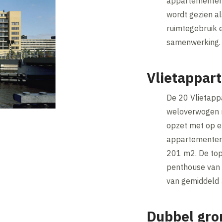
appartementen 
wordt gezien al
ruimtegebruik 
samenwerking
Vlietappar
De 20 Vlietapp
weloverwogen m
opzet met op e
appartementen 
201 m2. De top
penthouse van 
van gemiddeld
Dubbel gro