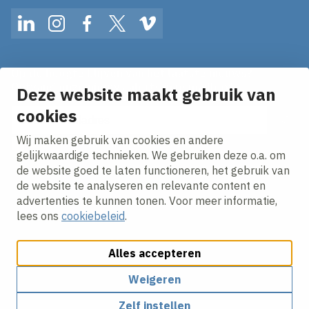
LinkedIn
Instagram
Facebook
Twitter
Vimeo
Op de hoogte blijven van het laatste nieuws?
Ontvang onze nieuws alerts in je mailbox!
Deze website maakt gebruik van
E-mailadres
cookies
Wij maken gebruik van cookies en andere
Ik ga akkoord met het
privacy statement.
gelijkwaardige technieken. We gebruiken deze o.a. om
de website goed te laten functioneren, het gebruik van
de website te analyseren en relevante content en
advertenties te kunnen tonen. Voor meer informatie,
lees ons
cookiebeleid
.
Alles accepteren
Cookies aanpassen
Cookie beleid
Privacy policy
Responsible disclosure
Algemene inkoopvoorwaarden
Weigeren
Zelf instellen