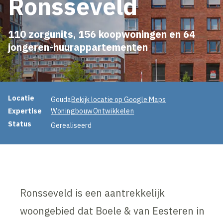
Ronsseveld
110 zorgunits, 156 koopwoningen en 64
jongeren-huurappartementen
Projectinformatie
Locatie
Gouda
Bekijk locatie op Google Maps
Expertise
Woningbouw
Ontwikkelen
Status
Gerealiseerd
Ronsseveld is een aantrekkelijk
woongebied dat Boele & van Eesteren in