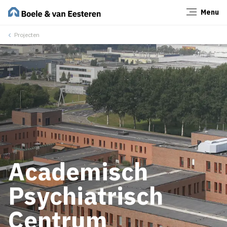
Menu
Sluiten
Projecten
Academisch
Psychiatrisch
Centrum