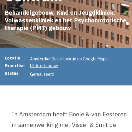
Behandelgebouw, Kind en Jeugdkliniek,
Volwassenkliniek en het Psychomotorische
therapie (PMT) gebouw
Projectinformatie
Locatie
Amsterdam
Bekijk locatie op Google Maps
Expertise
Utiliteitsbouw
Status
Gerealiseerd
In Amsterdam heeft Boele & van Eesteren
in samenwerking met Visser & Smit de