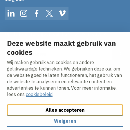
LinkedIn
Instagram
Facebook
Twitter
Vimeo
Op de hoogte blijven van het laatste nieuws?
Ontvang onze nieuws alerts in je mailbox!
Deze website maakt gebruik van
cookies
E-mailadres
Wij maken gebruik van cookies en andere
Ik ga akkoord met het
privacy statement.
gelijkwaardige technieken. We gebruiken deze o.a. om
de website goed te laten functioneren, het gebruik van
de website te analyseren en relevante content en
advertenties te kunnen tonen. Voor meer informatie,
lees ons
cookiebeleid
.
Alles accepteren
Cookies aanpassen
Cookie beleid
Privacy policy
Responsible disclosure
Algemene inkoopvoorwaarden
Weigeren