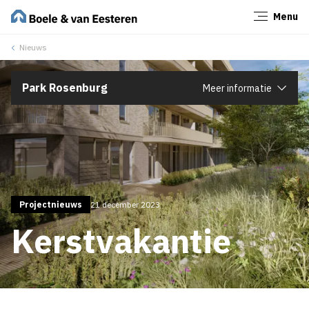
Menu
Sluiten
Nieuws
Park Rosenburg
Meer informatie
Projectnieuws
21 december 2023
Kerstvakantie