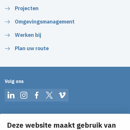
Projecten
Omgevingsmanagement
Werken bij
Plan uw route
Volg ons
LinkedIn
Instagram
Facebook
Twitter
Vimeo
Op de hoogte blijven van het laatste nieuws?
Ontvang onze nieuws alerts in je mailbox!
Deze website maakt gebruik van