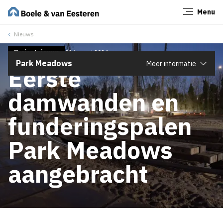
Menu
Sluiten
Nieuws
Projectnieuws
31 januari 2024
Park Meadows
Meer informatie
Eerste
damwanden en
funderingspalen
Park Meadows
aangebracht