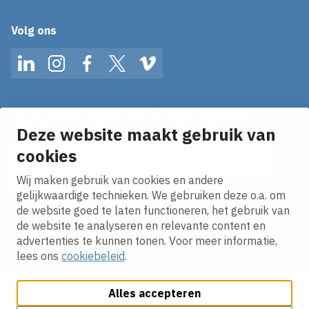
Volg ons
LinkedIn
Instagram
Facebook
Twitter
Vimeo
Op de hoogte blijven van het laatste nieuws?
Ontvang onze nieuws alerts in je mailbox!
Deze website maakt gebruik van
cookies
E-mailadres
Wij maken gebruik van cookies en andere
Ik ga akkoord met het
privacy statement.
gelijkwaardige technieken. We gebruiken deze o.a. om
de website goed te laten functioneren, het gebruik van
de website te analyseren en relevante content en
advertenties te kunnen tonen. Voor meer informatie,
lees ons
cookiebeleid
.
Alles accepteren
Cookies aanpassen
Cookie beleid
Privacy policy