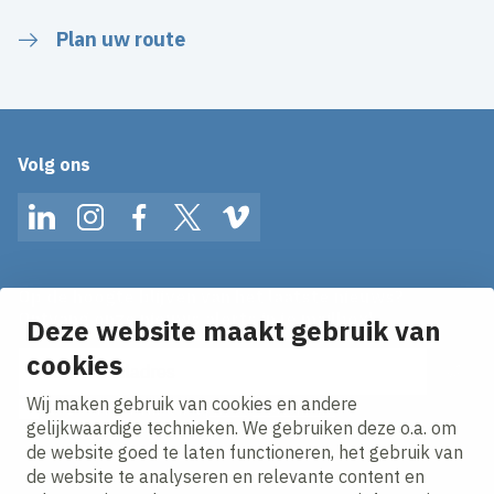
Plan uw route
Volg ons
LinkedIn
Instagram
Facebook
Twitter
Vimeo
Op de hoogte blijven van het laatste nieuws?
Ontvang onze nieuws alerts in je mailbox!
Deze website maakt gebruik van
cookies
E-mailadres
Wij maken gebruik van cookies en andere
Ik ga akkoord met het
privacy statement.
gelijkwaardige technieken. We gebruiken deze o.a. om
de website goed te laten functioneren, het gebruik van
de website te analyseren en relevante content en