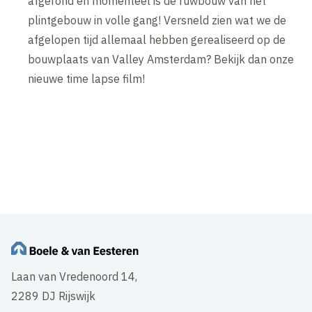
afgerond en momenteel is de ruwbouw van het
plintgebouw in volle gang! Versneld zien wat we de
afgelopen tijd allemaal hebben gerealiseerd op de
bouwplaats van Valley Amsterdam? Bekijk dan onze
nieuwe time lapse film!
Inhoud geblokkeerd
Accepteer onze cookies om deze inhoud te bekijken.
Inhoud geblokkeerd
Accepteer onze cookies om deze inhoud te bekijken.
Wijzig cookie instellingen
Wijzig cookie instellingen
Laan van Vredenoord 14,
2289 DJ Rijswijk