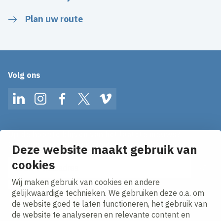
Plan uw route
Volg ons
LinkedIn
Instagram
Facebook
Twitter
Vimeo
Op de hoogte blijven van het laatste nieuws?
Ontvang onze nieuws alerts in je mailbox!
Deze website maakt gebruik van
E-mailadres
cookies
Wij maken gebruik van cookies en andere
Ik ga akkoord met het
privacy statement.
gelijkwaardige technieken. We gebruiken deze o.a. om
de website goed te laten functioneren, het gebruik van
de website te analyseren en relevante content en