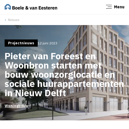
Menu
Sluiten
Nieuws
Projectnieuws
12 juni 2023
Pieter van Foreest en
Woonbron starten met
bouw woonzorglocatie en
sociale huurappartementen
in Nieuw Delft
Woningbouw