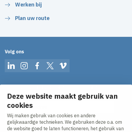
Werken bij
Plan uw route
Volg ons
LinkedIn
Instagram
Facebook
Twitter
Vimeo
Op de hoogte blijven van het laatste nieuws?
Ontvang onze nieuws alerts in je mailbox!
Deze website maakt gebruik van
E-mailadres
cookies
Wij maken gebruik van cookies en andere
Ik ga akkoord met het
privacy statement.
gelijkwaardige technieken. We gebruiken deze o.a. om
de website goed te laten functioneren, het gebruik van