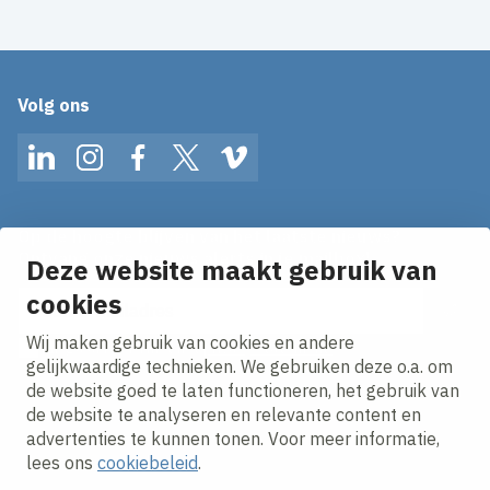
Volg ons
LinkedIn
Instagram
Facebook
Twitter
Vimeo
Op de hoogte blijven van het laatste nieuws?
Ontvang onze nieuws alerts in je mailbox!
Deze website maakt gebruik van
E-mailadres
cookies
Wij maken gebruik van cookies en andere
Ik ga akkoord met het
privacy statement.
gelijkwaardige technieken. We gebruiken deze o.a. om
de website goed te laten functioneren, het gebruik van
de website te analyseren en relevante content en
advertenties te kunnen tonen. Voor meer informatie,
lees ons
cookiebeleid
.