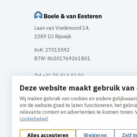
Laan van Vredenoord 14,
2289 DJ Rijswijk
KvK: 27015592
BTW: NL001769261B01
Tel
+31 70 414 42 00
Mail
info@boele.nl
Deze website maakt gebruik van 
Wij maken gebruik van cookies en andere gelijkwaard
Contact
om de website goed te laten functioneren, het gebru
relevante content en advertenties te kunnen tonen. 
cookiebeleid
.
Alles accepteren
Weigeren
Zelf i