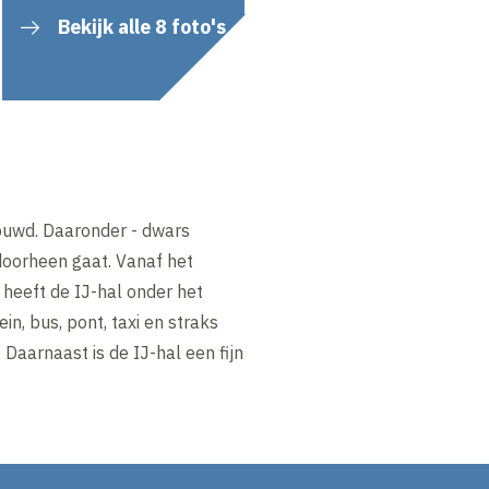
Bekijk alle 8 foto's
ouwd. Daaronder - dwars
doorheen gaat. Vanaf het
S heeft de IJ-hal onder het
n, bus, pont, taxi en straks
Daarnaast is de IJ-hal een fijn