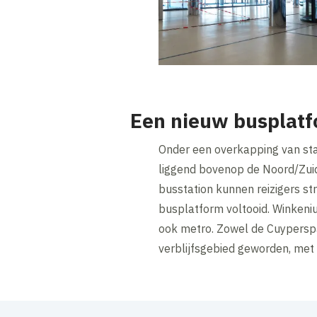
Een nieuw busplat
Onder een overkapping van sta
liggend bovenop de Noord/Zuidl
busstation kunnen reizigers str
busplatform voltooid. Winkenius
ook metro. Zowel de Cuyperspas
verblijfsgebied geworden, met 