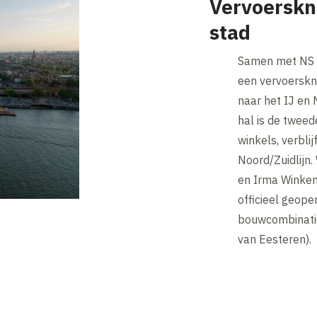
Vervoerskn
stad
Samen met NS 
een vervoerskn
naar het IJ en 
hal is de twee
winkels, verbli
Noord/Zuidlijn.
en Irma Winkeni
officieel geope
bouwcombinati
van Eesteren).