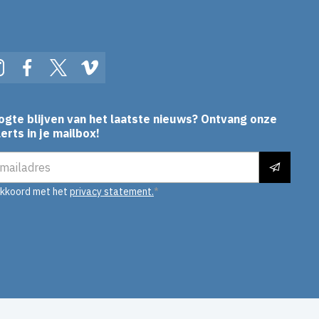
In
Instagram
Facebook
Twitter
Vimeo
ogte blijven van het laatste nieuws? Ontvang onze
erts in je mailbox!
es
akkoord met het
privacy statement.