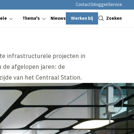
Contact
Inloggen
Service
Sluiten
Werken bij
Zoeken
oele
Thema's
Nieuws
te infrastructurele projecten in
de afgelopen jaren: de
ijde van het Centraal Station.