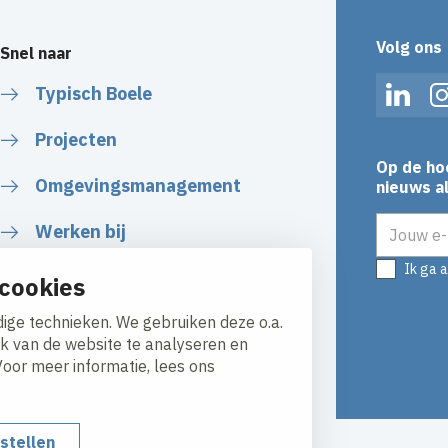
Volg ons
Snel naar
Typisch Boele
Linked
Projecten
Op de ho
Omgevingsmanagement
nieuws al
E-mailadr
Werken bij
Ik ga 
Plan uw route
cookies
ige technieken. We gebruiken deze o.a.
ik van de website te analyseren en
Voor meer informatie, lees ons
nstellen