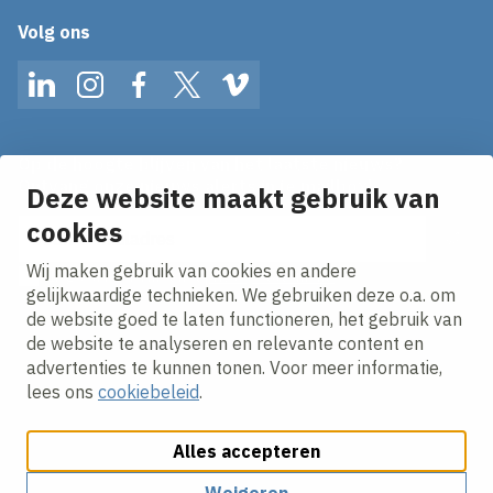
Volg ons
LinkedIn
Instagram
Facebook
Twitter
Vimeo
Op de hoogte blijven van het laatste nieuws?
Ontvang onze nieuws alerts in je mailbox!
Deze website maakt gebruik van
cookies
E-mailadres
Wij maken gebruik van cookies en andere
Ik ga akkoord met het
privacy statement.
gelijkwaardige technieken. We gebruiken deze o.a. om
de website goed te laten functioneren, het gebruik van
de website te analyseren en relevante content en
advertenties te kunnen tonen. Voor meer informatie,
lees ons
cookiebeleid
.
Alles accepteren
Cookies aanpassen
Cookie beleid
Privacy policy
Responsible disclosure
Algemene inkoopvoorwaarden