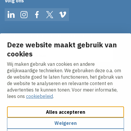
Volg ons
LinkedIn
Instagram
Facebook
Twitter
Vimeo
Op de hoogte blijven van het laatste nieuws?
Ontvang onze nieuws alerts in je mailbox!
Deze website maakt gebruik van
cookies
E-mailadres
Wij maken gebruik van cookies en andere
Ik ga akkoord met het
privacy statement.
gelijkwaardige technieken. We gebruiken deze o.a. om
de website goed te laten functioneren, het gebruik van
de website te analyseren en relevante content en
advertenties te kunnen tonen. Voor meer informatie,
lees ons
cookiebeleid
.
Alles accepteren
Cookies aanpassen
Cookie beleid
Privacy policy
Responsible disclosure
Algemene inkoopvoorwaarden
Weigeren