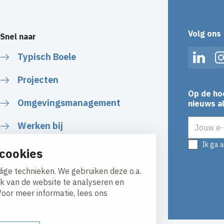
Volg ons
Snel naar
Typisch Boele
Linked
Projecten
Op de ho
Omgevingsmanagement
nieuws al
E-mailadr
Werken bij
Ik ga 
Plan uw route
cookies
ige technieken. We gebruiken deze o.a.
ik van de website te analyseren en
Voor meer informatie, lees ons