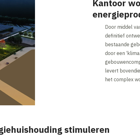
Kantoor wo
energiepro
Door middel va
definitief ontw
bestaande gebo
door een ‘klim
gebouwencomple
levert bovendi
het complex wo
iehuishouding stimuleren