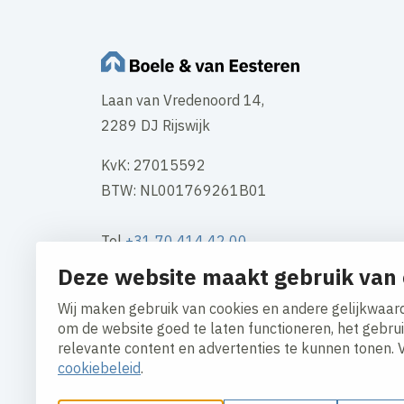
Laan van Vredenoord 14,
2289 DJ Rijswijk
KvK: 27015592
BTW: NL001769261B01
Tel
+31 70 414 42 00
Mail
info@boele.nl
Deze website maakt gebruik van 
Wij maken gebruik van cookies en andere gelijkwaard
Contact
om de website goed te laten functioneren, het gebru
relevante content en advertenties te kunnen tonen. 
cookiebeleid
.