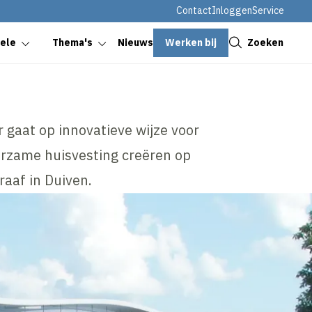
Contact
Inloggen
Service
Sluiten
Werken bij
Zoeken
oele
Thema's
Nieuws
 gaat op innovatieve wijze voor
zame huisvesting creëren op
raaf in Duiven.