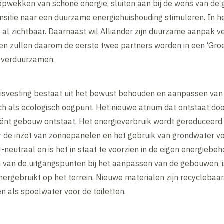
opwekken van schone energie, sluiten aan bij de wens van de
ansitie naar een duurzame energiehuishouding stimuleren. In h
t al zichtbaar. Daarnaast wil Alliander zijn duurzame aanpak v
en zullen daarom de eerste twee partners worden in een ‘Groe
e verduurzamen.
uisvesting bestaat uit het bewust behouden en aanpassen va
ch als ecologisch oogpunt. Het nieuwe atrium dat ontstaat do
ciënt gebouw ontstaat. Het energieverbruik wordt gereduceerd
 de inzet van zonnepanelen en het gebruik van grondwater 
eutraal en is het in staat te voorzien in de eigen energiebeh
van de uitgangspunten bij het aanpassen van de gebouwen, is 
t hergebruikt op het terrein. Nieuwe materialen zijn recycleba
 als spoelwater voor de toiletten.