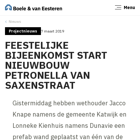
Menu
Sluiten
Nieuws
Projectnieuws
7 maart 2019
FEESTELIJKE
BIJEENKOMST START
NIEUWBOUW
PETRONELLA VAN
SAXENSTRAAT
Gistermiddag hebben wethouder Jacco
Knape namens de gemeente Katwijk en
Lonneke Kienhuis namens Dunavie een
prefab wand geplaatst van één van de