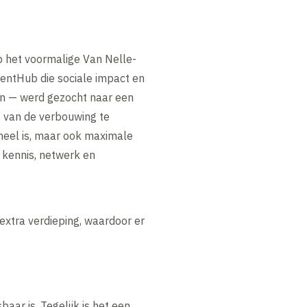
p het voormalige Van Nelle-
lentHub die sociale impact en
en — werd gezocht naar een
t van de verbouwing te
oneel is, maar ook maximale
kennis, netwerk en
extra verdieping, waardoor er
aar is. Tegelijk is het een