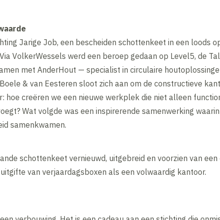
 waarde
ting Jarige Job, een bescheiden schottenkeet in een loods o
en. Via VolkerWessels werd een beroep gedaan op Level5, de Ta
Samen met AnderHout — specialist in circulaire houtoplossing
. Boele & van Eesteren sloot zich aan om de constructieve kan
r: hoe creëren we een nieuwe werkplek die niet alleen functi
oegt? Wat volgde was een inspirerende samenwerking waarin 
heid samenkwamen.
ande schottenkeet vernieuwd, uitgebreid en voorzien van een 
 uitgifte van verjaardagsboxen als een volwaardig kantoor.
een verbouwing. Het is een cadeau aan een stichting die onmisb