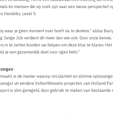
nals én mensen die op zoek zijn naar een nieuw perspectief 
o Hendriks, Level 5.
j waar je geen moment over hoeft na te denken,” aldus Barry 
ng Jarige Job verdient dit meer dan wie ook. Door onze kennis
s in te zetten konden we helpen om deze klus te klaren. Het 
 als je een gezamenlijk doel voor ogen hebt.”
ssingen
r maakt, is de manier waarop circulariteit en slimme oplossing
 geoogst uit eerdere VolkerWessels-projecten, van Holland Pa
sport is slim geregeld, door gebruik te maken van bestaande r