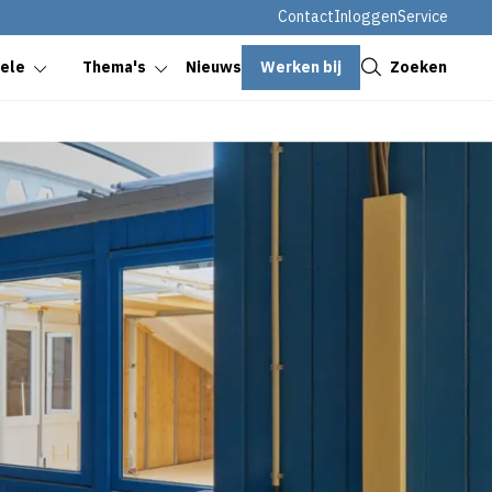
Contact
Inloggen
Service
Sluiten
Werken bij
Zoeken
oele
Thema's
Nieuws