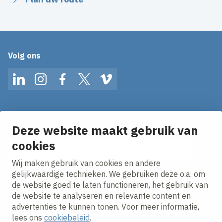
Volg ons
LinkedIn
Instagram
Facebook
Twitter
Vimeo
Op de hoogte blijven van het laatste nieuws?
Ontvang onze nieuws alerts in je mailbox!
Deze website maakt gebruik van
E-mailadres
cookies
Wij maken gebruik van cookies en andere
Ik ga akkoord met het
privacy statement.
gelijkwaardige technieken. We gebruiken deze o.a. om
de website goed te laten functioneren, het gebruik van
de website te analyseren en relevante content en
advertenties te kunnen tonen. Voor meer informatie,
lees ons
cookiebeleid
.