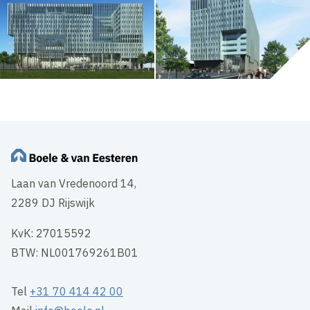
Laan van Vredenoord 14,
2289 DJ Rijswijk
KvK: 27015592
BTW: NL001769261B01
Tel
+31 70 414 42 00