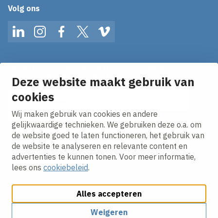
Volg ons
LinkedIn
Instagram
Facebook
Twitter
Vimeo
Op de hoogte blijven van het laatste nieuws?
Ontvang onze nieuws alerts in je mailbox!
Deze website maakt gebruik van
cookies
E-mailadres
Wij maken gebruik van cookies en andere
Ik ga akkoord met het
privacy statement.
gelijkwaardige technieken. We gebruiken deze o.a. om
de website goed te laten functioneren, het gebruik van
de website te analyseren en relevante content en
advertenties te kunnen tonen. Voor meer informatie,
lees ons
cookiebeleid
.
Alles accepteren
Cookies aanpassen
Cookie beleid
Privacy policy
Responsible disclosure
Algemene inkoopvoorwaarden
Weigeren