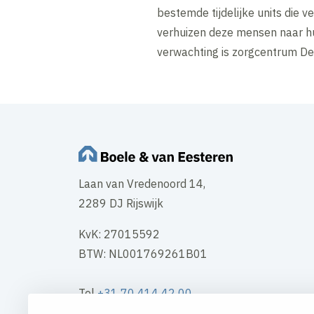
bestemde tijdelijke units die
verhuizen deze mensen naar h
verwachting is zorgcentrum De 
Laan van Vredenoord 14,
2289 DJ Rijswijk
KvK: 27015592
BTW: NL001769261B01
Tel
+31 70 414 42 00
Mail
info@boele.nl