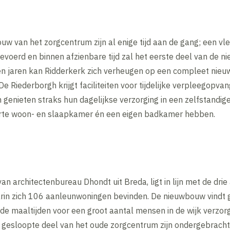
 van het zorgcentrum zijn al enige tijd aan de gang; een vl
gevoerd en binnen afzienbare tijd zal het eerste deel van de 
len jaren kan Ridderkerk zich verheugen op een compleet nieu
De Riederborgh krijgt faciliteiten voor tijdelijke verpleegopvan
genieten straks hun dagelijkse verzorging in een zelfstandig
parte woon- en slaapkamer én een eigen badkamer hebben.
n architectenbureau Dhondt uit Breda, ligt in lijn met de dri
 zich 106 aanleunwoningen bevinden. De nieuwbouw vindt g
de maaltijden voor een groot aantal mensen in de wijk verzorgd
gesloopte deel van het oude zorgcentrum zijn ondergebracht 