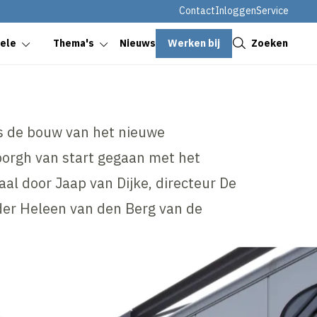
Contact
Inloggen
Service
Sluiten
Werken bij
Zoeken
oele
Thema's
Nieuws
is de bouw van het nieuwe
orgh van start gegaan met het
paal door Jaap van Dijke, directeur De
er Heleen van den Berg van de