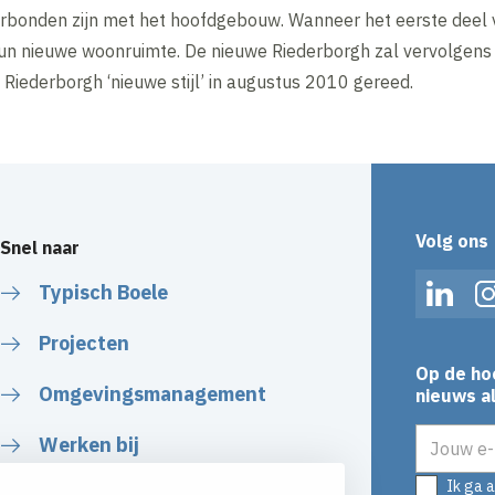
 verbonden zijn met het hoofdgebouw. Wanneer het eerste deel
un nieuwe woonruimte. De nieuwe Riederborgh zal vervolgen
Riederborgh ‘nieuwe stijl’ in augustus 2010 gereed.
Volg ons
Snel naar
Typisch Boele
Linked
Projecten
Op de ho
Omgevingsmanagement
nieuws al
E-mailadr
Werken bij
Ik ga 