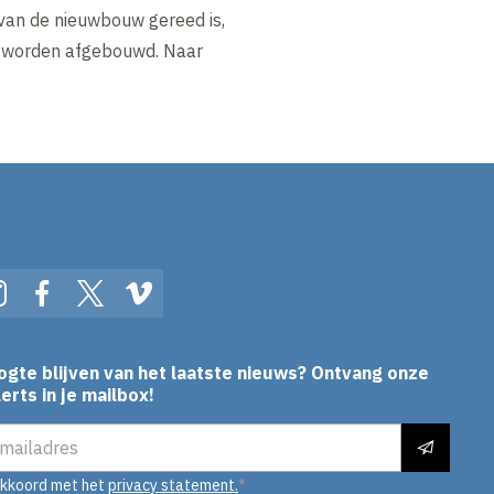
 van de nieuwbouw gereed is,
s worden afgebouwd. Naar
In
Instagram
Facebook
Twitter
Vimeo
ogte blijven van het laatste nieuws? Ontvang onze
erts in je mailbox!
es
akkoord met het
privacy statement.