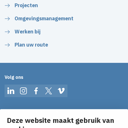
Projecten
Omgevingsmanagement
Werken bij
Plan uw route
Volg ons
LinkedIn
Instagram
Facebook
Twitter
Vimeo
Op de hoogte blijven van het laatste nieuws?
Ontvang onze nieuws alerts in je mailbox!
Deze website maakt gebruik van
E-mailadres