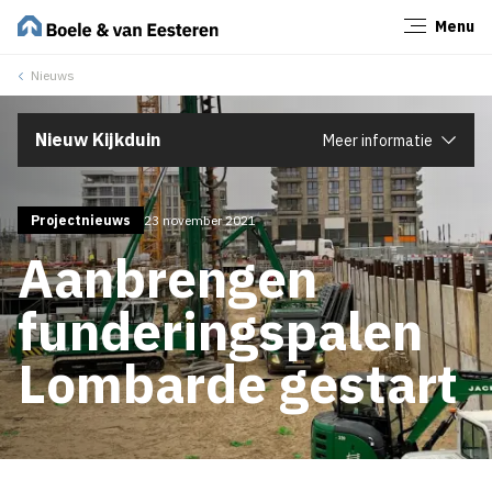
Menu
Sluiten
Nieuws
Nieuw Kijkduin
Meer informatie
Projectnieuws
23 november 2021
Aanbrengen
funderingspalen
Lombarde gestart