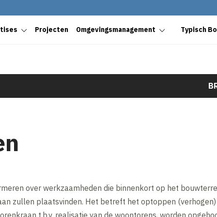
tises
Projecten
Omgevingsmanagement
Typisch B
B
en
informeren over werkzaamheden die binnenkort op het bouwterr
aan zullen plaatsvinden. Het betreft het optoppen (verhogen)
 torenkraan t.b.v. realisatie van de woontorens, worden opgeh