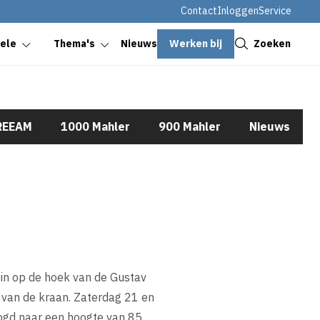
Contact
Inloggen
Service
Sluiten
Werken bij
Zoeken
oele
Thema's
Nieuws
REEAM
1000 Mahler
900 Mahler
Nieuws
ein op de hoek van de Gustav
 van de kraan. Zaterdag 21 en
oogd naar een hoogte van 85