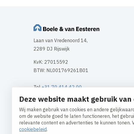
Laan van Vredenoord 14,
2289 DJ Rijswijk
KvK: 27015592
BTW: NL001769261B01
Tel
+31 70 414 42 00
Mail
info@boele.nl
Deze website maakt gebruik van 
Wij maken gebruik van cookies en andere gelijkwaard
Contact
om de website goed te laten functioneren, het gebru
relevante content en advertenties te kunnen tonen. 
cookiebeleid
.