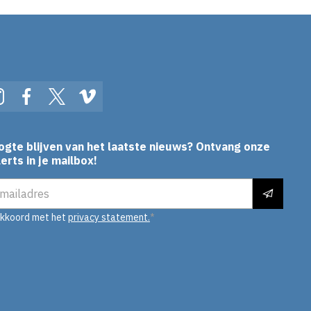
In
Instagram
Facebook
Twitter
Vimeo
ogte blijven van het laatste nieuws? Ontvang onze
erts in je mailbox!
es
akkoord met het
privacy statement.