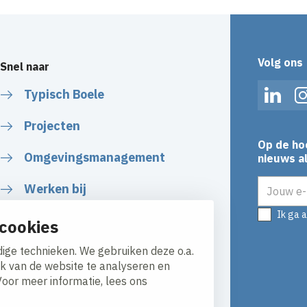
Volg ons
Snel naar
Typisch Boele
Linked
Projecten
Op de ho
Omgevingsmanagement
nieuws al
E-mailadr
Werken bij
Ik ga 
Plan uw route
cookies
ige technieken. We gebruiken deze o.a.
ik van de website te analyseren en
Voor meer informatie, lees ons