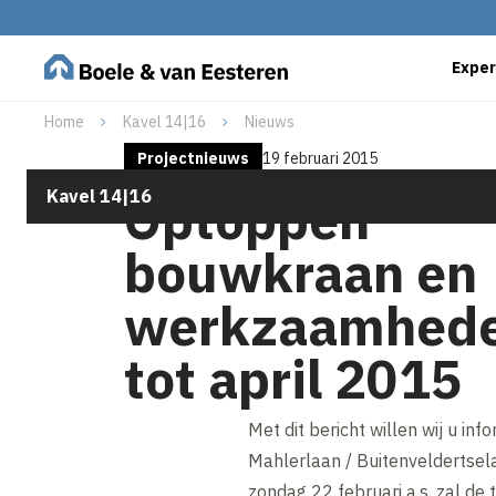
Exper
Home
Kavel 14|16
Nieuws
Projectnieuws
19 februari 2015
Kavel 14|16
Optoppen
bouwkraan en
werkzaamhed
tot april 2015
Met dit bericht willen wij u 
Mahlerlaan / Buitenveldertsel
zondag 22 februari a.s. zal de