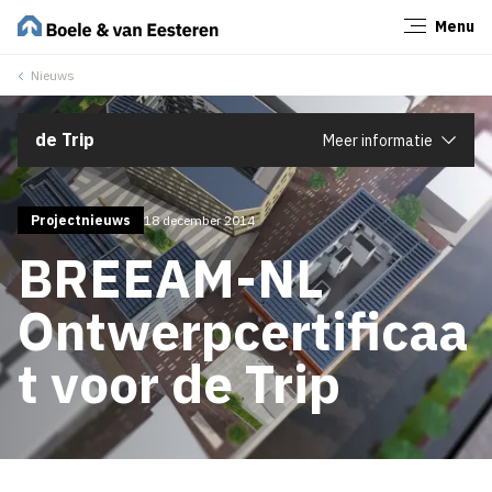
Menu
Sluiten
Nieuws
de Trip
Meer informatie
Projectnieuws
18 december 2014
BREEAM-NL
Ontwerpcertificaa
t voor de Trip