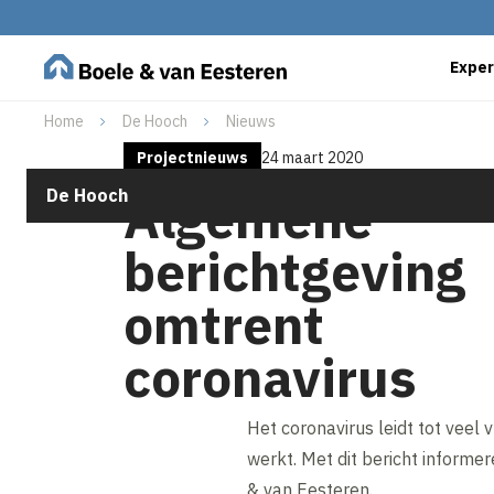
Exper
Home
De Hooch
Nieuws
Projectnieuws
24 maart 2020
De Hooch
Algemene
berichtgeving
omtrent
coronavirus
Het coronavirus leidt tot veel
werkt. Met dit bericht inform
& van Eesteren.