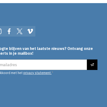
In
Instagram
Facebook
Twitter
Vimeo
ogte blijven van het laatste nieuws? Ontvang onze
erts in je mailbox!
es
akkoord met het
privacy statement.