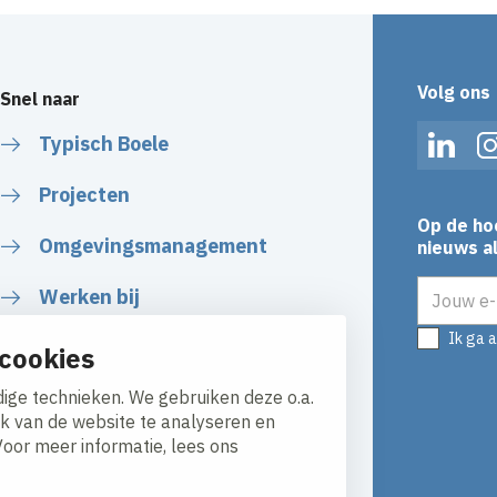
Volg ons
Snel naar
Typisch Boele
Linked
Projecten
Op de ho
Omgevingsmanagement
nieuws al
E-mailadr
Werken bij
Ik ga 
Plan uw route
cookies
ige technieken. We gebruiken deze o.a.
ik van de website te analyseren en
Voor meer informatie, lees ons