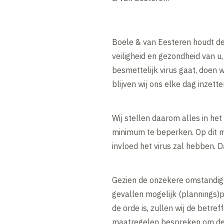
Boele & van Eesteren houdt de
veiligheid en gezondheid van u
besmettelijk virus gaat, doen w
blijven wij ons elke dag inzett
Wij stellen daarom alles in he
minimum te beperken. Op dit mo
invloed het virus zal hebben.
Gezien de onzekere omstandigh
gevallen mogelijk (plannings)p
de orde is, zullen wij de betre
maatregelen bespreken om de g