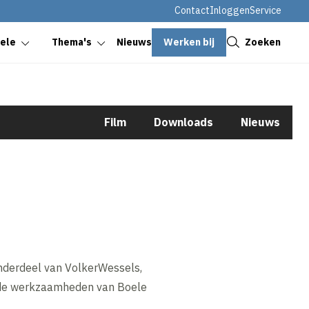
Contact
Inloggen
Service
Sluiten
Werken bij
Zoeken
oele
Thema's
Nieuws
Film
Downloads
Nieuws
onderdeel van VolkerWessels,
or de werkzaamheden van Boele