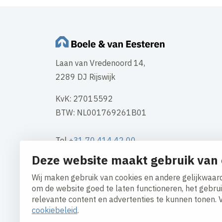
Laan van Vredenoord 14,
2289 DJ Rijswijk
KvK: 27015592
BTW: NL001769261B01
Tel
+31 70 414 42 00
Mail
info@boele.nl
Deze website maakt gebruik van 
Wij maken gebruik van cookies en andere gelijkwaard
Contact
om de website goed te laten functioneren, het gebru
relevante content en advertenties te kunnen tonen. 
cookiebeleid
.