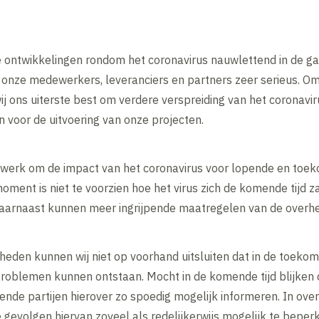
 ontwikkelingen rondom het coronavirus nauwlettend in de gat
, onze medewerkers, leveranciers en partners zeer serieus. O
ij ons uiterste best om verdere verspreiding van het coronavir
en voor de uitvoering van onze projecten.
t werk om de impact van het coronavirus voor lopende en toek
ment is niet te voorzien hoe het virus zich de komende tijd 
 Daarnaast kunnen meer ingrijpende maatregelen van de overhe
eden kunnen wij niet op voorhand uitsluiten dat in de toekom
roblemen kunnen ontstaan. Mocht in de komende tijd blijken d
ffende partijen hierover zo spoedig mogelijk informeren. In ove
evolgen hiervan zoveel als redelijkerwijs mogelijk te beper