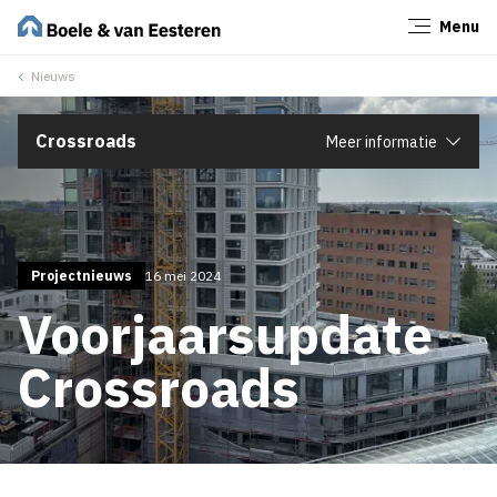
Menu
Sluiten
Nieuws
Crossroads
Meer informatie
Projectnieuws
16 mei 2024
Voorjaarsupdate
Crossroads