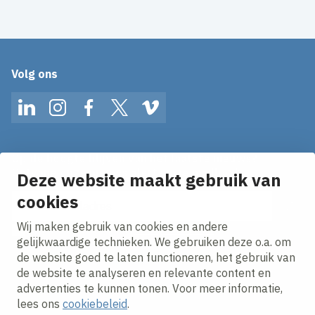
Volg ons
LinkedIn
Instagram
Facebook
Twitter
Vimeo
Op de hoogte blijven van het laatste nieuws?
Ontvang onze nieuws alerts in je mailbox!
Deze website maakt gebruik van
E-mailadres
cookies
Wij maken gebruik van cookies en andere
Ik ga akkoord met het
privacy statement.
gelijkwaardige technieken. We gebruiken deze o.a. om
de website goed te laten functioneren, het gebruik van
de website te analyseren en relevante content en
advertenties te kunnen tonen. Voor meer informatie,
lees ons
cookiebeleid
.