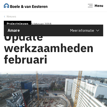
Menu
Sluiten
Nieuws
Projectnieuws
5 februari 2018
Amare
Meer informatie
Update
werkzaamheden
februari