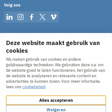
Volg ons
LinkedIn
Instagram
Facebook
Twitter
Vimeo
Op de hoogte blijven van het laatste nieuws?
Ontvang onze nieuws alerts in je mailbox!
Deze website maakt gebruik van
E-mailadres
cookies
Wij maken gebruik van cookies en andere
Ik ga akkoord met het
privacy statement.
gelijkwaardige technieken. We gebruiken deze o.a. om
de website goed te laten functioneren, het gebruik van
de website te analyseren en relevante content en
advertenties te kunnen tonen. Voor meer informatie,
lees ons
cookiebeleid
.
Alles accepteren
Cookies aanpassen
Cookie beleid
Privacy policy
Responsible disclosure
Algemene inkoopvoorwaarden
Weigeren