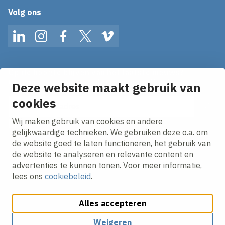
Volg ons
LinkedIn
Instagram
Facebook
Twitter
Vimeo
Op de hoogte blijven van het laatste nieuws?
Ontvang onze nieuws alerts in je mailbox!
Deze website maakt gebruik van
E-mailadres
cookies
Wij maken gebruik van cookies en andere
Ik ga akkoord met het
privacy statement.
gelijkwaardige technieken. We gebruiken deze o.a. om
de website goed te laten functioneren, het gebruik van
de website te analyseren en relevante content en
advertenties te kunnen tonen. Voor meer informatie,
lees ons
cookiebeleid
.
Alles accepteren
Cookies aanpassen
Cookie beleid
Privacy policy
Responsible disclosure
Algemene inkoopvoorwaarden
Weigeren