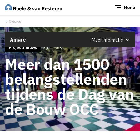
Menu
Sluiten
Nieuws
Amare
Meer informatie
Projectnieuws
17 juni 2019
Meer dan 1500
belangstellenden
tijdens de Dag van
de Bouw OCC