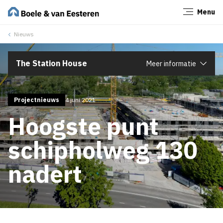
Menu
Sluiten
Nieuws
The Station House
Meer informatie
Projectnieuws
4 juni 2021
Hoogste punt
schipholweg 130
nadert