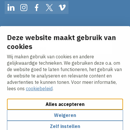
LinkedIn
Instagram
Facebook
Twitter
Vimeo
Op de hoogte blijven van het laatste nieuws?
Ontvang onze nieuws alerts in je mailbox!
Deze website maakt gebruik van
cookies
E-mailadres
Wij maken gebruik van cookies en andere
Ik ga akkoord met het
privacy statement.
gelijkwaardige technieken. We gebruiken deze o.a. om
de website goed te laten functioneren, het gebruik van
de website te analyseren en relevante content en
advertenties te kunnen tonen. Voor meer informatie,
lees ons
cookiebeleid
.
Alles accepteren
Cookies aanpassen
Cookie beleid
Privacy policy
Responsible disclosure
Algemene inkoopvoorwaarden
Weigeren
Zelf instellen