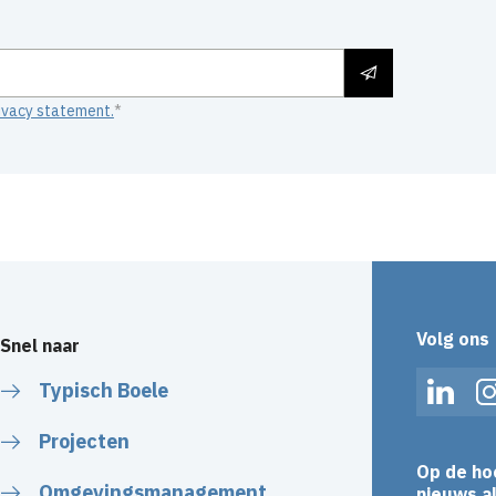
ivacy statement.
Volg ons
Snel naar
Typisch Boele
Linked
Projecten
Op de ho
Omgevingsmanagement
nieuws al