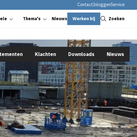
Contact
Inloggen
Service
Sluiten
Werken bij
Zoeken
oele
Thema's
Nieuws
rtementen
Klachten
Downloads
Nieuws