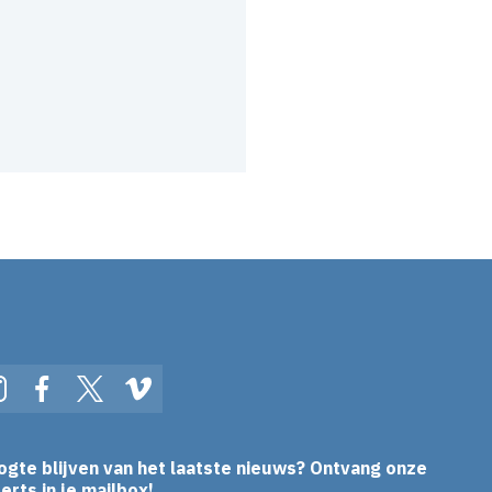
In
Instagram
Facebook
Twitter
Vimeo
ogte blijven van het laatste nieuws? Ontvang onze
erts in je mailbox!