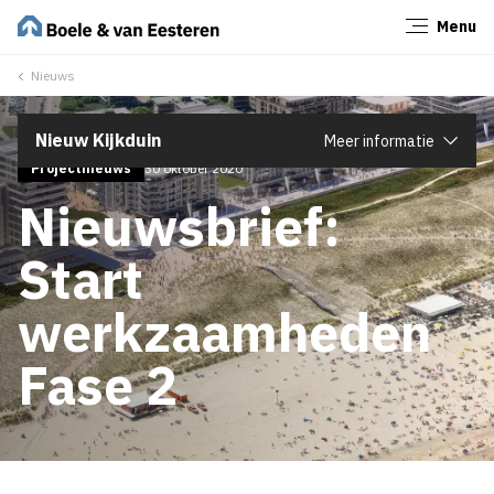
Menu
Sluiten
Nieuws
Nieuw Kijkduin
Meer informatie
Projectnieuws
30 oktober 2020
Nieuwsbrief:
Start
werkzaamheden
Fase 2