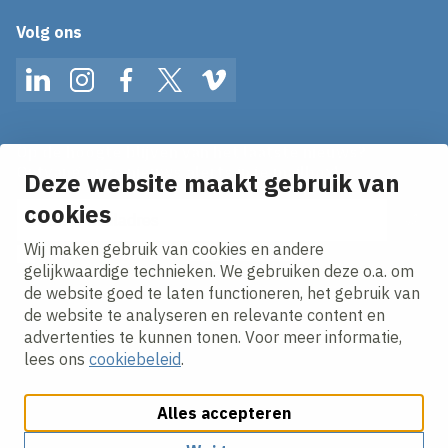
Volg ons
LinkedIn
Instagram
Facebook
Twitter
Vimeo
Op de hoogte blijven van het laatste nieuws?
Ontvang onze nieuws alerts in je mailbox!
Deze website maakt gebruik van
cookies
E-mailadres
Wij maken gebruik van cookies en andere
Ik ga akkoord met het
privacy statement.
gelijkwaardige technieken. We gebruiken deze o.a. om
de website goed te laten functioneren, het gebruik van
de website te analyseren en relevante content en
advertenties te kunnen tonen. Voor meer informatie,
lees ons
cookiebeleid
.
Alles accepteren
Cookies aanpassen
Cookie beleid
Privacy policy
Responsible disclosure
Algemene inkoopvoorwaarden