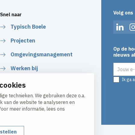
Volg ons
Snel naar
Typisch Boele
Linked
Projecten
Op de ho
Omgevingsmanagement
nieuws al
E-mailadr
Werken bij
Ik ga 
Plan uw route
cookies
ige technieken. We gebruiken deze o.a.
ik van de website te analyseren en
Voor meer informatie, lees ons
nstellen