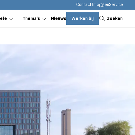
Contact
Inloggen
Service
Sluiten
Werken bij
Zoeken
oele
Thema's
Nieuws