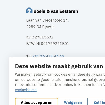
Laan van Vredenoord 14,
2289 DJ Rijswijk
KvK: 27015592
BTW: NL001769261B01
Tel
+31 70 414 42 00
Mail
info@boele.nl
Deze website maakt gebruik van 
Wij maken gebruik van cookies en andere gelijkwaard
Contact
om de website goed te laten functioneren, het gebru
relevante content en advertenties te kunnen tonen. 
cookiebeleid
.
Alles accepteren
Weigeren
Zelf i